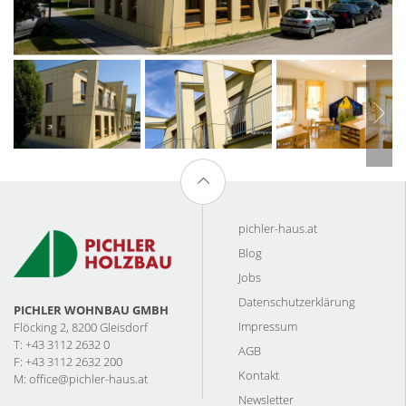
pichler-haus.at
Blog
Jobs
Datenschutzerklärung
PICHLER WOHNBAU GMBH
Impressum
Flöcking 2, 8200 Gleisdorf
T: +43 3112 2632 0
AGB
F: +43 3112 2632 200
Kontakt
M:
office@pichler-haus.at
Newsletter